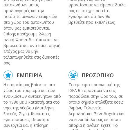
αυτοκινήτων με τις
φροντίσουμε να είμαστε δίπλα
προδιαγραφές και την
σας σε ότι χρειαστείτε.
ποιότητα μεγάλων εταιρειών
Εγγυόμαστε ότι δεν θα
στο χώρο του αυτοκινήτου
βρεθείτε προ εκπλήξεως.
όπου μας εμπιστεύονται.
Επίσης παρέχουμε 24ωρη
οδική Φροντίδα, όπου και να
βρίσκεστε και ανά πάσα στιγμή.
Στόχος μας να μην
ταλαιπωρηθείτε στις διακοπές
σας.
ΕΜΠΕΙΡΙΑ
ΠΡΟΣΩΠΙΚΟ
Η εταιρεία μας βρίσκετε στο
Το έμπειρο προσωπικό της
χώρο του τουρισμό και των
IGFA θα φροντίσει να σας
ενοικιάσεων αυτοκινήτων από
παραδώσει στην ώρα του, σε
το 1986 με 3 καταστήματα στο
όποιο σημείο επιλέξετε εσείς
νησί της Λέσβου (Μυτιλήνη,
(Λιμάνι, Τελωνείο,
Ερεσός, Σίγρι). Ιδιόκτητες
Αεροδρόμιο, Ξενοδοχείο) και
εγκαταστάσεις, ιδιόκτητα
να είναι δίπλα σας σε όποια
συνεργεία και η επίσημη
απορία ή ανάγκη έχετε. Το