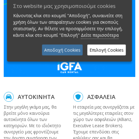
Στο website μας χρησιμοποιούμε cookies
Κάνοντας κλικ στο κουμπί "Αποδοχή", συναινείτε στη
χρήση όλων των απαραίτητων cookies για σκοπούς
στατιστικής. Αν θέλετε να προσαρμόσετε την επιλογή,
κάντε κλικ στο κουμπί "Επιλογή"
Δείτε περισσότερα
Αποδοχή Cookies
Επιλογή Cookies
ΑΥΤΟΚΙΝΗΤΑ
ΑΣΦΑΛΕΙΑ
Στην μεγάλη γκάμα μας, θα
Η εταιρεία μας συνεργάζεται με
βρείτε μόνο καινούρια
τις μεγαλύτερες εταιρείες στον
αυτοκίνητα όλων των
χώρο των ασφαλειών (Allianz,
κατηγοριών. Με το ιδιόκτητο
Executive Lease Brokers).
συνεργείο μας φροντίζουμε
Έχουμε επενδύσει στις
την άριστη συντήρηση των
καλύψεις σας και θα