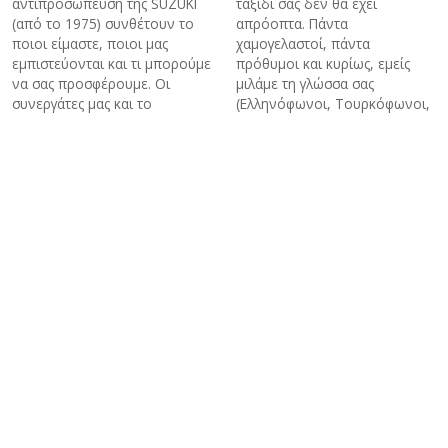
αντιπροσώπευση της SUZUKI
ταξίδι σας δεν θα έχει
(από το 1975) συνθέτουν το
απρόοπτα. Πάντα
ποιοι είμαστε, ποιοι μας
χαμογελαστοί, πάντα
εμπιστεύονται και τι μπορούμε
πρόθυμοι και κυρίως, εμείς
να σας προσφέρουμε. Οι
μιλάμε τη γλώσσα σας
συνεργάτες μας και το
(Ελληνόφωνοι, Τουρκόφωνοι,
πελατολόγιο μας είναι η
Αγγλόφωνοι και Ρωσόφωνοι
καλύτερη διαφήμιση για μας.
ξεναγοί).
Ενοικίαση Mini Bus - Van