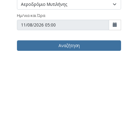
Ημ/νια και Ώρα
Αναζήτηση