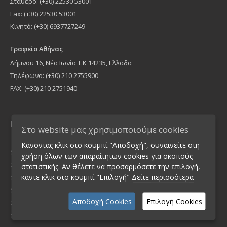
Σταθερό: (+30) 22530 53001
Fax: (+30) 22530 53001
Κινητό: (+30) 6937727249
Γραφείο Αθήνας
Λήμνου 16, Νέα Ιωνία Τ.Κ 14235, Ελλάδα
Τηλέφωνο: (+30) 210 2755900
FAX: (+30) 210 2751940
Πληροφορίες
Στο website μας χρησιμοποιούμε cookies
Κάνοντας κλικ στο κουμπί "Αποδοχή", συναινείτε στη
Ασφάλεια Συναλλαγών
χρήση όλων των απαραίτητων cookies για σκοπούς
Διαφύλαξη απορρήτου
στατιστικής. Αν θέλετε να προσαρμόσετε την επιλογή,
κάντε κλικ στο κουμπί "Επιλογή"
Δείτε περισσότερα
Όροι Ενοικίασης
Πολιτική Ακυρώσεων
Αποδοχή Cookies
Επιλογή Cookies
Τρόποι Πληρωμής
Επικοινωνία