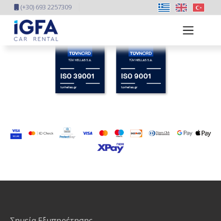
(+30) 693 2257309
Σημεία Εξυπηρέτησης