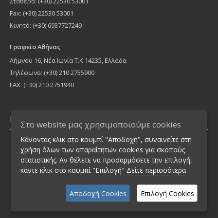
Σταθερό: (+30) 22530 53001
Fax: (+30) 22530 53001
Κινητό: (+30) 6937727249
Γραφείο Αθήνας
Λήμνου 16, Νέα Ιωνία Τ.Κ 14235, Ελλάδα
Τηλέφωνο: (+30) 210 2755900
FAX: (+30) 210 2751940
Πληροφορίες
Στο website μας χρησιμοποιούμε cookies
Κάνοντας κλικ στο κουμπί "Αποδοχή", συναινείτε στη
Ασφάλεια Συναλλαγών
χρήση όλων των απαραίτητων cookies για σκοπούς
Διαφύλαξη απορρήτου
στατιστικής. Αν θέλετε να προσαρμόσετε την επιλογή,
κάντε κλικ στο κουμπί "Επιλογή"
Δείτε περισσότερα
Όροι Ενοικίασης
Πολιτική Ακυρώσεων
Αποδοχή Cookies
Επιλογή Cookies
Τρόποι Πληρωμής
Επικοινωνία