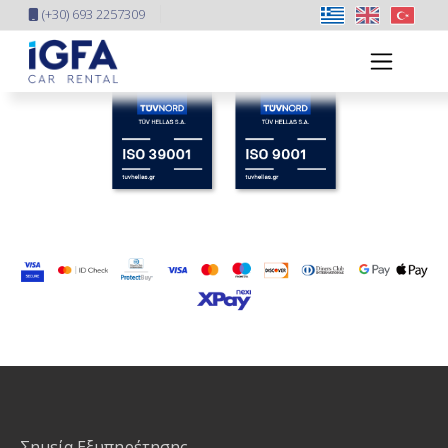
(+30) 693 2257309
Σημεία Εξυπηρέτησης