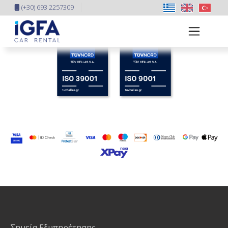
(+30) 693 2257309
Σημεία Εξυπηρέτησης