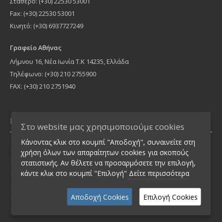
Σταθερό: (+30) 22530 53001
Fax: (+30) 22530 53001
Κινητό: (+30) 6937727249
Γραφείο Αθήνας
Λήμνου 16, Νέα Ιωνία Τ.Κ 14235, Ελλάδα
Τηλέφωνο: (+30) 210 2755900
FAX: (+30) 210 2751940
Πληροφορίες
Στο website μας χρησιμοποιούμε cookies
Κάνοντας κλικ στο κουμπί "Αποδοχή", συναινείτε στη
Ασφάλεια Συναλλαγών
χρήση όλων των απαραίτητων cookies για σκοπούς
Διαφύλαξη απορρήτου
στατιστικής. Αν θέλετε να προσαρμόσετε την επιλογή,
κάντε κλικ στο κουμπί "Επιλογή"
Δείτε περισσότερα
Όροι Ενοικίασης
Πολιτική Ακυρώσεων
Αποδοχή Cookies
Επιλογή Cookies
Τρόποι Πληρωμής
Επικοινωνία