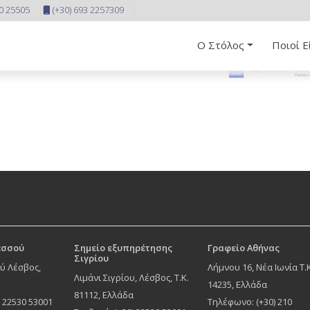
10 25505
(+30) 693 2257309
Ο Στόλος
Ποιοί Ε
εσσού
Σημείο εξυπηρέτησης
Γραφείο Αθήνας
Σιγρίου
ύ Λέσβος,
Λήμνου 16, Νέα Ιωνία Τ.
Λιμάνι Σιγρίου, Λέσβος, Τ.Κ.
α
14235, Ελλάδα
81112, Ελλάδα
) 22530 53001
Τηλέφωνο: (+30) 210