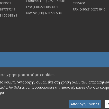
Σταθερό: (+30) 22530 53001
30 53001
2755900
Fax: (+30) 22530 53001
 6937727249
FAX: (+30) 210 2751940
Κινητό: (+30) 6937727249
81 00 688 Υ1
μας χρησιμοποιούμε cookies
026
IGFA Car Rental
| All rights reserved | Design & Development by
στο κουμπί "Αποδοχή", συναινείτε στη χρήση όλων των απαραίτητων 
ικής. Αν θέλετε να προσαρμόσετε την επιλογή, κάντε κλικ στο κουμ
ερα
Αποδοχή Cookies
Ε