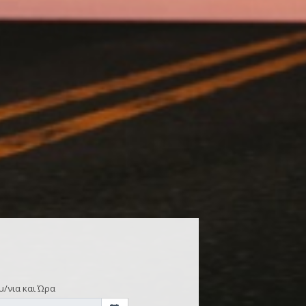
μ/νια και Ώρα