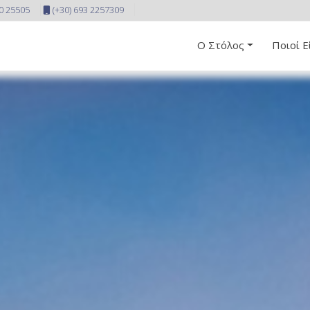
10 25505
(+30) 693 2257309
Ο Στόλος
Ποιοί Ε