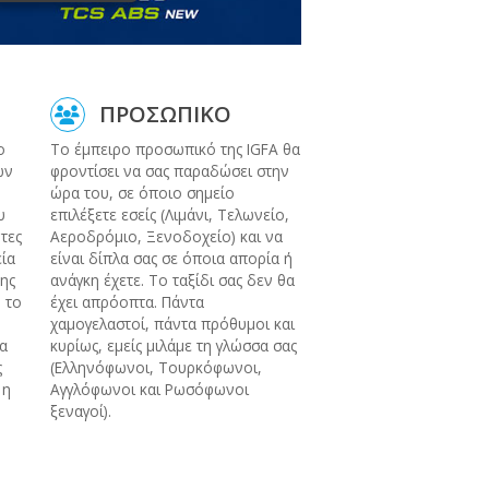
ΠΡΟΣΩΠΙΚΟ
ο
Το έμπειρο προσωπικό της IGFA θα
ων
φροντίσει να σας παραδώσει στην
ώρα του, σε όποιο σημείο
υ
επιλέξετε εσείς (Λιμάνι, Τελωνείο,
ητες
Αεροδρόμιο, Ξενοδοχείο) και να
εία
είναι δίπλα σας σε όποια απορία ή
ης
ανάγκη έχετε. Το ταξίδι σας δεν θα
 το
έχει απρόοπτα. Πάντα
χαμογελαστοί, πάντα πρόθυμοι και
να
κυρίως, εμείς μιλάμε τη γλώσσα σας
ς
(Ελληνόφωνοι, Τουρκόφωνοι,
 η
Αγγλόφωνοι και Ρωσόφωνοι
ξεναγοί).