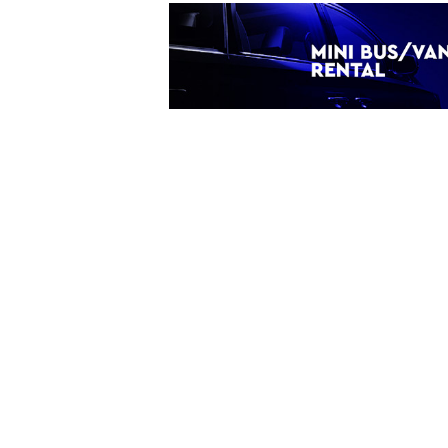
ς
Ενοικίαση Mini Bus - Van