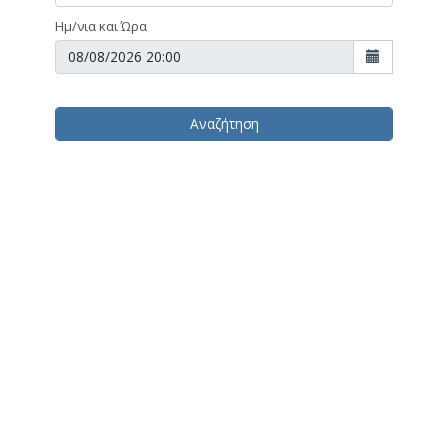
Ημ/νια και Ώρα
Αναζήτηση