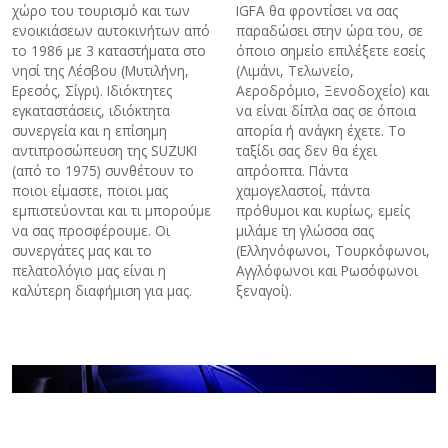
χώρο του τουρισμό και των
IGFA θα φροντίσει να σας
ενοικιάσεων αυτοκινήτων από
παραδώσει στην ώρα του, σε
το 1986 με 3 καταστήματα στο
όποιο σημείο επιλέξετε εσείς
νησί της Λέσβου (Μυτιλήνη,
(Λιμάνι, Τελωνείο,
Ερεσός, Σίγρι). Ιδιόκτητες
Αεροδρόμιο, Ξενοδοχείο) και
εγκαταστάσεις, ιδιόκτητα
να είναι δίπλα σας σε όποια
συνεργεία και η επίσημη
απορία ή ανάγκη έχετε. Το
αντιπροσώπευση της SUZUKI
ταξίδι σας δεν θα έχει
(από το 1975) συνθέτουν το
απρόοπτα. Πάντα
ποιοι είμαστε, ποιοι μας
χαμογελαστοί, πάντα
εμπιστεύονται και τι μπορούμε
πρόθυμοι και κυρίως, εμείς
να σας προσφέρουμε. Οι
μιλάμε τη γλώσσα σας
συνεργάτες μας και το
(Ελληνόφωνοι, Τουρκόφωνοι,
πελατολόγιο μας είναι η
Αγγλόφωνοι και Ρωσόφωνοι
καλύτερη διαφήμιση για μας.
ξεναγοί).