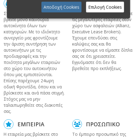
ΑΥΤΟΚΙΝΗΤΑ
ΑΣΦΑΛΕΙΑ
Αποδοχή Cookies
Επιλογή Cookies
Στην μεγάλη γκάμα μας, θα
Η εταιρεία μας συνεργάζεται με
βρείτε μόνο καινούρια
τις μεγαλύτερες εταιρείες στον
αυτοκίνητα όλων των
χώρο των ασφαλειών (Allianz,
κατηγοριών. Με το ιδιόκτητο
Executive Lease Brokers).
συνεργείο μας φροντίζουμε
Έχουμε επενδύσει στις
την άριστη συντήρηση των
καλύψεις σας και θα
αυτοκινήτων με τις
φροντίσουμε να είμαστε δίπλα
προδιαγραφές και την
σας σε ότι χρειαστείτε.
ποιότητα μεγάλων εταιρειών
Εγγυόμαστε ότι δεν θα
στο χώρο του αυτοκινήτου
βρεθείτε προ εκπλήξεως.
όπου μας εμπιστεύονται.
Επίσης παρέχουμε 24ωρη
οδική Φροντίδα, όπου και να
βρίσκεστε και ανά πάσα στιγμή.
Στόχος μας να μην
ταλαιπωρηθείτε στις διακοπές
σας.
ΕΜΠΕΙΡΙΑ
ΠΡΟΣΩΠΙΚΟ
Η εταιρεία μας βρίσκετε στο
Το έμπειρο προσωπικό της