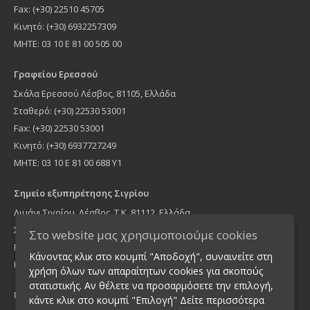
Fax: (+30) 22510 45705
Κινητό: (+30) 6932257309
MHTE: 03 10 Ε 81 00 505 00
Γραφείου Ερεσσού
Σκάλα Ερεσσού Λέσβος, 81105, Ελλάδα
Σταθερό: (+30) 22530 53001
Fax: (+30) 22530 53001
Κινητό: (+30) 6937727249
ΜΗΤΕ: 03 10 Ε 81 00 688 Υ1
Σημείο εξυπηρέτησης Σιγρίου
Λιμάνι Σιγρίου, Λέσβος, Τ.Κ. 81112, Ελλάδα
Σταθερό: (+30) 22530 53001
Στο website μας χρησιμοποιούμε cookies
Fax: (+30) 22530 53001
Κάνοντας κλικ στο κουμπί "Αποδοχή", συναινείτε στη
Κινητό: (+30) 6937727249
χρήση όλων των απαραίτητων cookies για σκοπούς
στατιστικής. Αν θέλετε να προσαρμόσετε την επιλογή,
Γραφείο Αθήνας
κάντε κλικ στο κουμπί "Επιλογή"
Δείτε περισσότερα