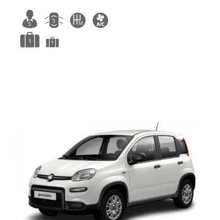
5
M
5
1
1