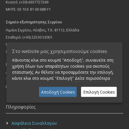
Κινητό: (+30) 6937727249
ΜΗΤΕ: 03 10 Ε 81 00 688 Υ1
Σημείο εξυπηρέτησης Σιγρίου
Λιμάνι Σιγρίου, Λέσβος, Τ.Κ. 81112, Ελλάδα
Σταθερό: (+30) 22530 53001
Fax: (+30) 22530 53001
Στο website μας χρησιμοποιούμε cookies
Κινητό: (+30) 6937727249
Κάνοντας κλικ στο κουμπί "Αποδοχή", συναινείτε στη
Γραφείο Αθήνας
χρήση όλων των απαραίτητων cookies για σκοπούς
στατιστικής. Αν θέλετε να προσαρμόσετε την επιλογή,
Λήμνου 16, Νέα Ιωνία Τ.Κ 14235, Ελλάδα
κάντε κλικ στο κουμπί "Επιλογή"
Δείτε περισσότερα
Τηλέφωνο: (+30) 210 2755900
FAX: (+30) 210 2751940
Αποδοχή Cookies
Επιλογή Cookies
Πληροφορίες
Ασφάλεια Συναλλαγών