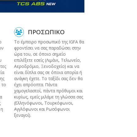
ΠΡΟΣΩΠΙΚΟ
ο
Το έμπειρο προσωπικό της IGFA θα
ων
φροντίσει να σας παραδώσει στην
ώρα του, σε όποιο σημείο
υ
επιλέξετε εσείς (Λιμάνι, Τελωνείο,
ητες
Αεροδρόμιο, Ξενοδοχείο) και να
εία
είναι δίπλα σας σε όποια απορία ή
ης
ανάγκη έχετε. Το ταξίδι σας δεν θα
 το
έχει απρόοπτα. Πάντα
χαμογελαστοί, πάντα πρόθυμοι και
να
κυρίως, εμείς μιλάμε τη γλώσσα σας
ς
(Ελληνόφωνοι, Τουρκόφωνοι,
 η
Αγγλόφωνοι και Ρωσόφωνοι
ξεναγοί).