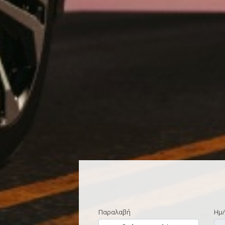
Παραλαβή
Ημ/