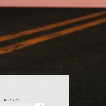
μ/νια και Ώρα