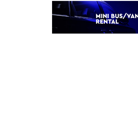
ς
Ενοικίαση Mini Bus - Van