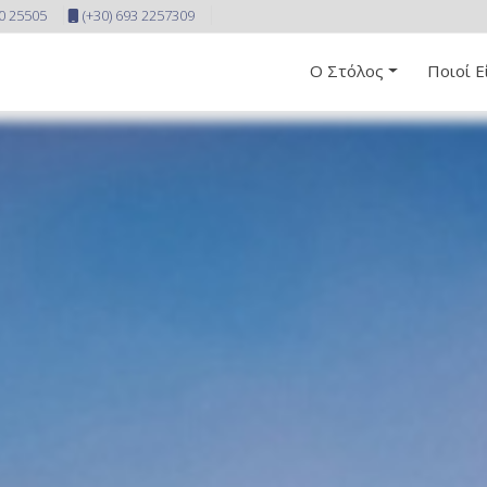
10 25505
(+30) 693 2257309
Ο Στόλος
Ποιοί Ε