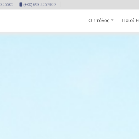
10 25505
(+30) 693 2257309
Ο Στόλος
Ποιοί Ε