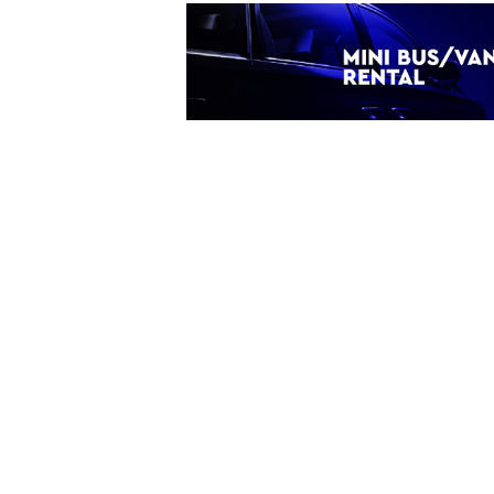
ς
Ενοικίαση Mini Bus - Van