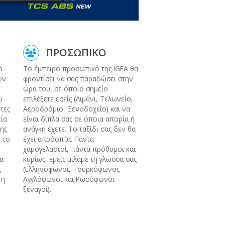
ΠΡΟΣΩΠΙΚΟ
ο
Το έμπειρο προσωπικό της IGFA θα
ων
φροντίσει να σας παραδώσει στην
ώρα του, σε όποιο σημείο
υ
επιλέξετε εσείς (Λιμάνι, Τελωνείο,
ητες
Αεροδρόμιο, Ξενοδοχείο) και να
εία
είναι δίπλα σας σε όποια απορία ή
ης
ανάγκη έχετε. Το ταξίδι σας δεν θα
 το
έχει απρόοπτα. Πάντα
χαμογελαστοί, πάντα πρόθυμοι και
να
κυρίως, εμείς μιλάμε τη γλώσσα σας
ς
(Ελληνόφωνοι, Τουρκόφωνοι,
 η
Αγγλόφωνοι και Ρωσόφωνοι
ξεναγοί).