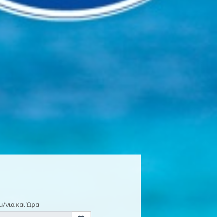
μ/νια και Ώρα