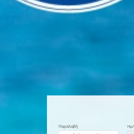
Παραλαβή
Ημ/