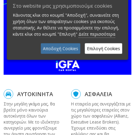
Στο website μας χρησιμοποιούμε cookies
Κάνοντας κλικ στο κουμπί "Αποδοχή", συναινείτε στη
χρήση όλων των απαραίτητων cookies για σκοπούς
στατιστικής. Αν θέλετε να προσαρμόσετε την επιλογή,
κάντε κλικ στο κουμπί "Επιλογή"
Δείτε περισσότερα
Αποδοχή Cookies
Επιλογή Cookies
ΑΥΤΟΚΙΝΗΤΑ
ΑΣΦΑΛΕΙΑ
Στην μεγάλη γκάμα μας, θα
Η εταιρεία μας συνεργάζεται με
βρείτε μόνο καινούρια
τις μεγαλύτερες εταιρείες στον
αυτοκίνητα όλων των
χώρο των ασφαλειών (Allianz,
κατηγοριών. Με το ιδιόκτητο
Executive Lease Brokers).
συνεργείο μας φροντίζουμε
Έχουμε επενδύσει στις
την άριστη συντήρηση των
καλύψεις σας και θα