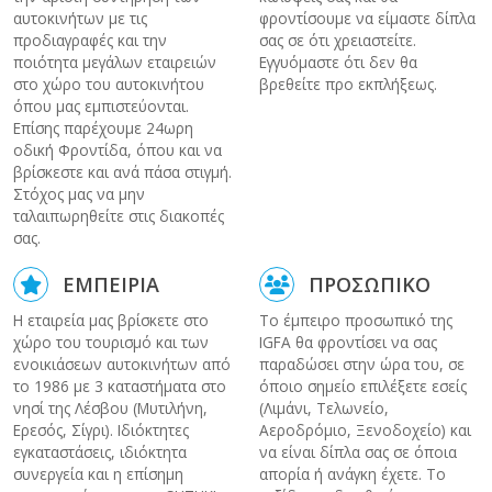
αυτοκινήτων με τις
φροντίσουμε να είμαστε δίπλα
προδιαγραφές και την
σας σε ότι χρειαστείτε.
ποιότητα μεγάλων εταιρειών
Εγγυόμαστε ότι δεν θα
στο χώρο του αυτοκινήτου
βρεθείτε προ εκπλήξεως.
όπου μας εμπιστεύονται.
Επίσης παρέχουμε 24ωρη
οδική Φροντίδα, όπου και να
βρίσκεστε και ανά πάσα στιγμή.
Στόχος μας να μην
ταλαιπωρηθείτε στις διακοπές
σας.
ΕΜΠΕΙΡΙΑ
ΠΡΟΣΩΠΙΚΟ
Η εταιρεία μας βρίσκετε στο
Το έμπειρο προσωπικό της
χώρο του τουρισμό και των
IGFA θα φροντίσει να σας
ενοικιάσεων αυτοκινήτων από
παραδώσει στην ώρα του, σε
το 1986 με 3 καταστήματα στο
όποιο σημείο επιλέξετε εσείς
νησί της Λέσβου (Μυτιλήνη,
(Λιμάνι, Τελωνείο,
Ερεσός, Σίγρι). Ιδιόκτητες
Αεροδρόμιο, Ξενοδοχείο) και
εγκαταστάσεις, ιδιόκτητα
να είναι δίπλα σας σε όποια
συνεργεία και η επίσημη
απορία ή ανάγκη έχετε. Το