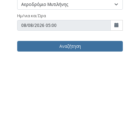
Ημ/νια και Ώρα
Αναζήτηση