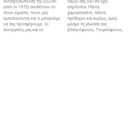
αντιπροσώπευση της SUZUKI
ταξίδι σας δεν θα έχει
(από το 1975) συνθέτουν το
απρόοπτα. Πάντα
ποιοι είμαστε, ποιοι μας
χαμογελαστοί, πάντα
εμπιστεύονται και τι μπορούμε
πρόθυμοι και κυρίως, εμείς
να σας προσφέρουμε. Οι
μιλάμε τη γλώσσα σας
συνεργάτες μας και το
(Ελληνόφωνοι, Τουρκόφωνοι,
πελατολόγιο μας είναι η
Αγγλόφωνοι και Ρωσόφωνοι
καλύτερη διαφήμιση για μας.
ξεναγοί).
Ενοικίαση Mini Bus - Van