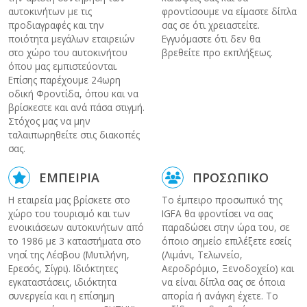
αυτοκινήτων με τις
φροντίσουμε να είμαστε δίπλα
προδιαγραφές και την
σας σε ότι χρειαστείτε.
ποιότητα μεγάλων εταιρειών
Εγγυόμαστε ότι δεν θα
στο χώρο του αυτοκινήτου
βρεθείτε προ εκπλήξεως.
όπου μας εμπιστεύονται.
Επίσης παρέχουμε 24ωρη
οδική Φροντίδα, όπου και να
βρίσκεστε και ανά πάσα στιγμή.
Στόχος μας να μην
ταλαιπωρηθείτε στις διακοπές
σας.
ΕΜΠΕΙΡΙΑ
ΠΡΟΣΩΠΙΚΟ
Η εταιρεία μας βρίσκετε στο
Το έμπειρο προσωπικό της
χώρο του τουρισμό και των
IGFA θα φροντίσει να σας
ενοικιάσεων αυτοκινήτων από
παραδώσει στην ώρα του, σε
το 1986 με 3 καταστήματα στο
όποιο σημείο επιλέξετε εσείς
νησί της Λέσβου (Μυτιλήνη,
(Λιμάνι, Τελωνείο,
Ερεσός, Σίγρι). Ιδιόκτητες
Αεροδρόμιο, Ξενοδοχείο) και
εγκαταστάσεις, ιδιόκτητα
να είναι δίπλα σας σε όποια
συνεργεία και η επίσημη
απορία ή ανάγκη έχετε. Το