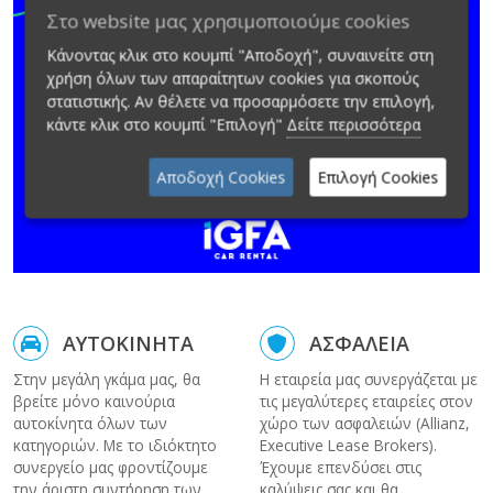
Στο website μας χρησιμοποιούμε cookies
Κάνοντας κλικ στο κουμπί "Αποδοχή", συναινείτε στη
χρήση όλων των απαραίτητων cookies για σκοπούς
στατιστικής. Αν θέλετε να προσαρμόσετε την επιλογή,
κάντε κλικ στο κουμπί "Επιλογή"
Δείτε περισσότερα
Αποδοχή Cookies
Επιλογή Cookies
ΑΥΤΟΚΙΝΗΤΑ
ΑΣΦΑΛΕΙΑ
Στην μεγάλη γκάμα μας, θα
Η εταιρεία μας συνεργάζεται με
βρείτε μόνο καινούρια
τις μεγαλύτερες εταιρείες στον
αυτοκίνητα όλων των
χώρο των ασφαλειών (Allianz,
κατηγοριών. Με το ιδιόκτητο
Executive Lease Brokers).
συνεργείο μας φροντίζουμε
Έχουμε επενδύσει στις
την άριστη συντήρηση των
καλύψεις σας και θα