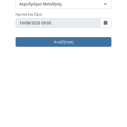
Ημ/νια και Ώρα
Αναζήτηση