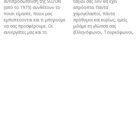
αντιπροσώπευση της SUZUKI
ταξίδι σας δεν θα έχει
(από το 1975) συνθέτουν το
απρόοπτα. Πάντα
ποιοι είμαστε, ποιοι μας
χαμογελαστοί, πάντα
εμπιστεύονται και τι μπορούμε
πρόθυμοι και κυρίως, εμείς
να σας προσφέρουμε. Οι
μιλάμε τη γλώσσα σας
συνεργάτες μας και το
(Ελληνόφωνοι, Τουρκόφωνοι,
πελατολόγιο μας είναι η
Αγγλόφωνοι και Ρωσόφωνοι
καλύτερη διαφήμιση για μας.
ξεναγοί).
Ενοικίαση Mini Bus - Van