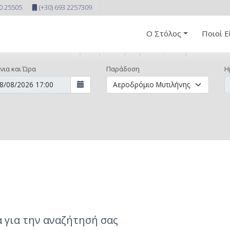
10 25505
(+30) 693 2257309
Ο Στόλος
Ποιοί Ε
Κάντε την κράτησή σας τώρα
νια και Ώρα
Παράδοση
Η
 για την αναζήτησή σας