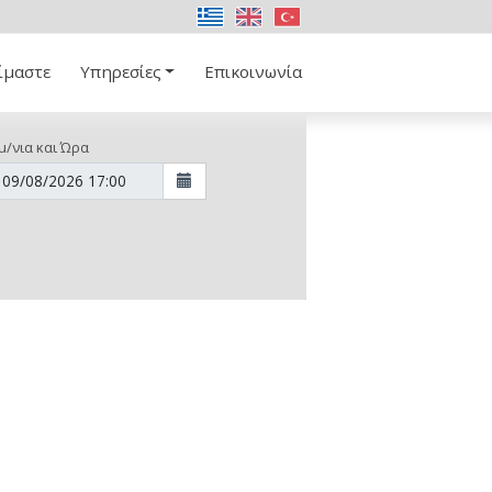
ίμαστε
Υπηρεσίες
Επικοινωνία
μ/νια και Ώρα