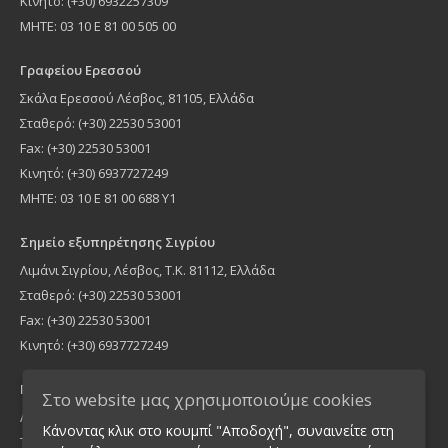
Κινητό: (+30) 6932257309
MHTE: 03 10 Ε 81 00 505 00
Γραφείου Ερεσσού
Σκάλα Ερεσσού Λέσβος, 81105, Ελλάδα
Σταθερό: (+30) 22530 53001
Fax: (+30) 22530 53001
Κινητό: (+30) 6937727249
ΜΗΤΕ: 03 10 Ε 81 00 688 Υ1
Σημείο εξυπηρέτησης Σιγρίου
Λιμάνι Σιγρίου, Λέσβος, Τ.Κ. 81112, Ελλάδα
Σταθερό: (+30) 22530 53001
Fax: (+30) 22530 53001
Κινητό: (+30) 6937727249
Γραφείο Αθήνας
Στο website μας χρησιμοποιούμε cookies
Λήμνου 16, Νέα Ιωνία Τ.Κ 14235, Ελλάδα
Κάνοντας κλικ στο κουμπί "Αποδοχή", συναινείτε στη
Τηλέφωνο: (+30) 210 2755900