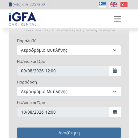
(+30) 693 2257309
Κάντε την κράτησή σας τώρα
Παραλαβή
Ημ/νια και Ώρα
Παράδοση
Ημ/νια και Ώρα
Αναζήτηση