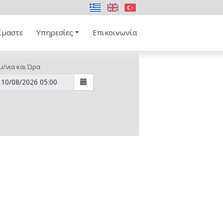
ίμαστε
Υπηρεσίες
Επικοινωνία
μ/νια και Ώρα