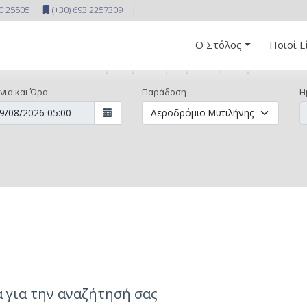
10 25505
(+30) 693 2257309
Ο Στόλος
Ποιοί Ε
Κάντε την κράτησή σας τώρα
νια και Ώρα
Παράδοση
Η
 για την αναζήτησή σας