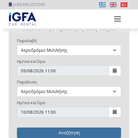
(+30) 693 2257309
Κάντε την κράτησή σας τώρα
Παραλαβή
Ημ/νια και Ώρα
Παράδοση
Ημ/νια και Ώρα
Αναζήτηση