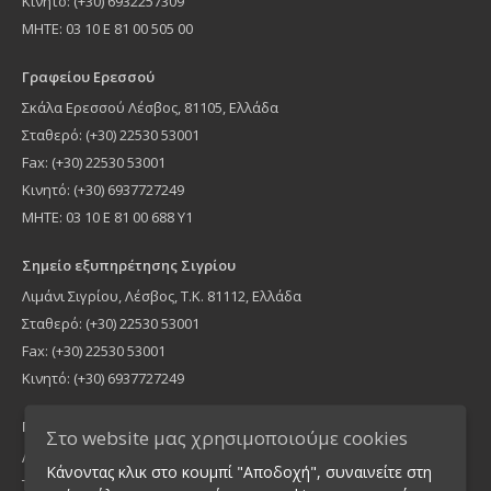
Κινητό: (+30) 6932257309
MHTE: 03 10 Ε 81 00 505 00
Γραφείου Ερεσσού
Σκάλα Ερεσσού Λέσβος, 81105, Ελλάδα
Σταθερό: (+30) 22530 53001
Fax: (+30) 22530 53001
Κινητό: (+30) 6937727249
ΜΗΤΕ: 03 10 Ε 81 00 688 Υ1
Σημείο εξυπηρέτησης Σιγρίου
Λιμάνι Σιγρίου, Λέσβος, Τ.Κ. 81112, Ελλάδα
Σταθερό: (+30) 22530 53001
Fax: (+30) 22530 53001
Κινητό: (+30) 6937727249
Γραφείο Αθήνας
Στο website μας χρησιμοποιούμε cookies
Λήμνου 16, Νέα Ιωνία Τ.Κ 14235, Ελλάδα
Κάνοντας κλικ στο κουμπί "Αποδοχή", συναινείτε στη
Τηλέφωνο: (+30) 210 2755900