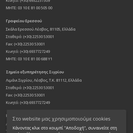
Κινητό: (+30) 6932257309
MHTE: 03 10 Ε 81 00 505 00
Γραφείου Ερεσσού
Σκάλα Ερεσσού Λέσβος, 81105, Ελλάδα
Σταθερό: (+30) 22530 53001
Fax: (+30) 22530 53001
Κινητό: (+30) 6937727249
ΜΗΤΕ: 03 10 Ε 81 00 688 Υ1
Σημείο εξυπηρέτησης Σιγρίου
Λιμάνι Σιγρίου, Λέσβος, Τ.Κ. 81112, Ελλάδα
Σταθερό: (+30) 22530 53001
Fax: (+30) 22530 53001
Κινητό: (+30) 6937727249
Γραφείο Αθήνας
Στο website μας χρησιμοποιούμε cookies
Λήμνου 16, Νέα Ιωνία Τ.Κ 14235, Ελλάδα
Κάνοντας κλικ στο κουμπί "Αποδοχή", συναινείτε στη
Τηλέφωνο: (+30) 210 2755900