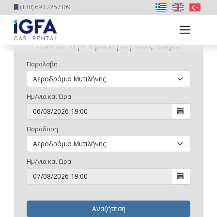
(+30) 693 2257309
Κάντε την κράτησή σας τώρα
Παραλαβή
Ημ/νια και Ώρα
Παράδοση
Ημ/νια και Ώρα
Αναζήτηση