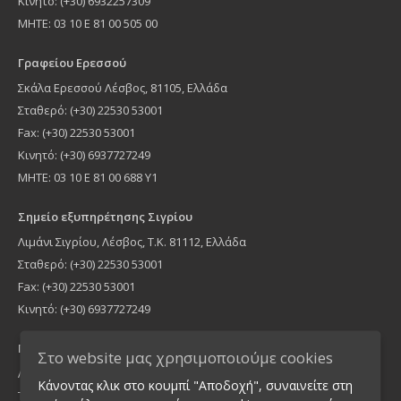
Κινητό: (+30) 6932257309
MHTE: 03 10 Ε 81 00 505 00
Γραφείου Ερεσσού
Σκάλα Ερεσσού Λέσβος, 81105, Ελλάδα
Σταθερό: (+30) 22530 53001
Fax: (+30) 22530 53001
Κινητό: (+30) 6937727249
ΜΗΤΕ: 03 10 Ε 81 00 688 Υ1
Σημείο εξυπηρέτησης Σιγρίου
Λιμάνι Σιγρίου, Λέσβος, Τ.Κ. 81112, Ελλάδα
Σταθερό: (+30) 22530 53001
Fax: (+30) 22530 53001
Κινητό: (+30) 6937727249
Γραφείο Αθήνας
Στο website μας χρησιμοποιούμε cookies
Λήμνου 16, Νέα Ιωνία Τ.Κ 14235, Ελλάδα
Κάνοντας κλικ στο κουμπί "Αποδοχή", συναινείτε στη
Τηλέφωνο: (+30) 210 2755900