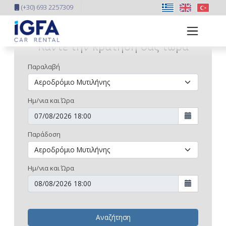
(+30) 693 2257309
Κάντε την κράτησή σας τώρα
Παραλαβή
Ημ/νια και Ώρα
Παράδοση
Ημ/νια και Ώρα
Αναζήτηση