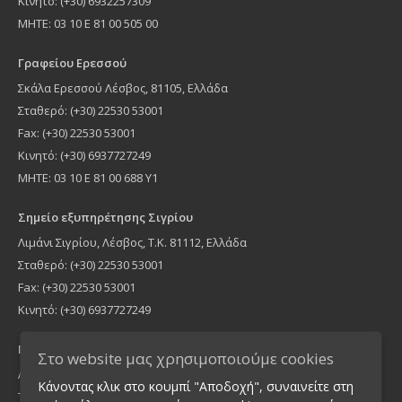
Κινητό: (+30) 6932257309
MHTE: 03 10 Ε 81 00 505 00
Γραφείου Ερεσσού
Σκάλα Ερεσσού Λέσβος, 81105, Ελλάδα
Σταθερό: (+30) 22530 53001
Fax: (+30) 22530 53001
Κινητό: (+30) 6937727249
ΜΗΤΕ: 03 10 Ε 81 00 688 Υ1
Σημείο εξυπηρέτησης Σιγρίου
Λιμάνι Σιγρίου, Λέσβος, Τ.Κ. 81112, Ελλάδα
Σταθερό: (+30) 22530 53001
Fax: (+30) 22530 53001
Κινητό: (+30) 6937727249
Γραφείο Αθήνας
Στο website μας χρησιμοποιούμε cookies
Λήμνου 16, Νέα Ιωνία Τ.Κ 14235, Ελλάδα
Κάνοντας κλικ στο κουμπί "Αποδοχή", συναινείτε στη
Τηλέφωνο: (+30) 210 2755900