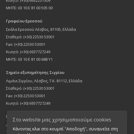
Κινητό: (+30) 6932257309
MHTE: 03 10 Ε 81 00 505 00
Γραφείου Ερεσσού
Σκάλα Ερεσσού Λέσβος, 81105, Ελλάδα
Σταθερό: (+30) 22530 53001
Fax: (+30) 22530 53001
Κινητό: (+30) 6937727249
ΜΗΤΕ: 03 10 Ε 81 00 688 Υ1
Σημείο εξυπηρέτησης Σιγρίου
Λιμάνι Σιγρίου, Λέσβος, Τ.Κ. 81112, Ελλάδα
Σταθερό: (+30) 22530 53001
Fax: (+30) 22530 53001
Κινητό: (+30) 6937727249
Γραφείο Αθήνας
Στο website μας χρησιμοποιούμε cookies
Λήμνου 16, Νέα Ιωνία Τ.Κ 14235, Ελλάδα
Κάνοντας κλικ στο κουμπί "Αποδοχή", συναινείτε στη
Τηλέφωνο: (+30) 210 2755900