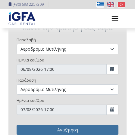
(+30) 693 2257309
Κάντε την κράτησή σας τώρα
Παραλαβή
Ημ/νια και Ώρα
Παράδοση
Ημ/νια και Ώρα
Αναζήτηση