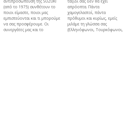
αντιπροσώπευση της SUZUKI
ταξίδι σας δεν θα έχει
(από το 1975) συνθέτουν το
απρόοπτα. Πάντα
ποιοι είμαστε, ποιοι μας
χαμογελαστοί, πάντα
εμπιστεύονται και τι μπορούμε
πρόθυμοι και κυρίως, εμείς
να σας προσφέρουμε. Οι
μιλάμε τη γλώσσα σας
συνεργάτες μας και το
(Ελληνόφωνοι, Τουρκόφωνοι,
πελατολόγιο μας είναι η
Αγγλόφωνοι και Ρωσόφωνοι
καλύτερη διαφήμιση για μας.
ξεναγοί).
Ενοικίαση Mini Bus - Van