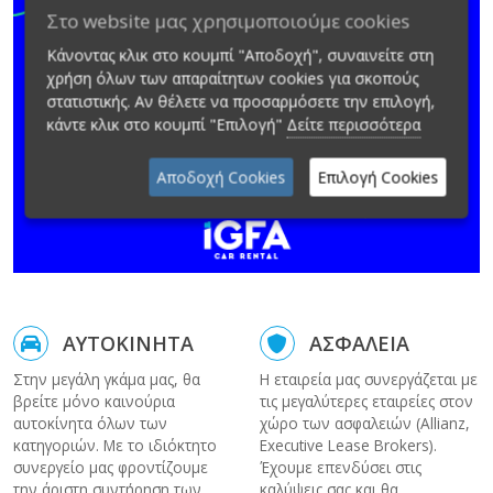
Στο website μας χρησιμοποιούμε cookies
Κάνοντας κλικ στο κουμπί "Αποδοχή", συναινείτε στη
χρήση όλων των απαραίτητων cookies για σκοπούς
στατιστικής. Αν θέλετε να προσαρμόσετε την επιλογή,
κάντε κλικ στο κουμπί "Επιλογή"
Δείτε περισσότερα
Αποδοχή Cookies
Επιλογή Cookies
ΑΥΤΟΚΙΝΗΤΑ
ΑΣΦΑΛΕΙΑ
Στην μεγάλη γκάμα μας, θα
Η εταιρεία μας συνεργάζεται με
βρείτε μόνο καινούρια
τις μεγαλύτερες εταιρείες στον
αυτοκίνητα όλων των
χώρο των ασφαλειών (Allianz,
κατηγοριών. Με το ιδιόκτητο
Executive Lease Brokers).
συνεργείο μας φροντίζουμε
Έχουμε επενδύσει στις
την άριστη συντήρηση των
καλύψεις σας και θα