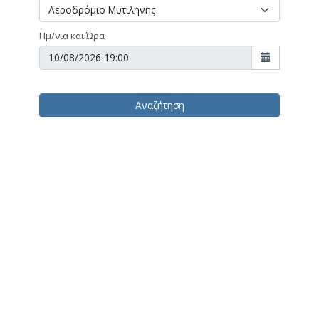
Ημ/νια και Ώρα
Αναζήτηση