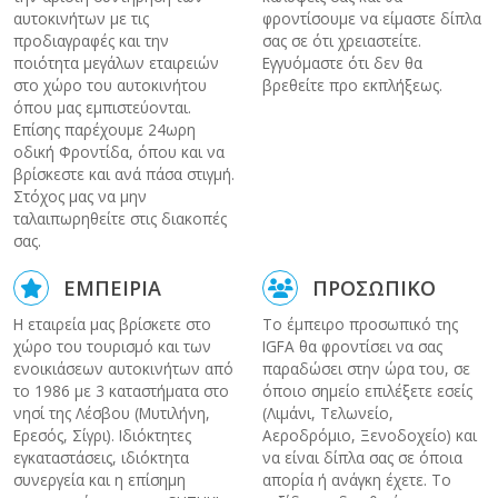
αυτοκινήτων με τις
φροντίσουμε να είμαστε δίπλα
προδιαγραφές και την
σας σε ότι χρειαστείτε.
ποιότητα μεγάλων εταιρειών
Εγγυόμαστε ότι δεν θα
στο χώρο του αυτοκινήτου
βρεθείτε προ εκπλήξεως.
όπου μας εμπιστεύονται.
Επίσης παρέχουμε 24ωρη
οδική Φροντίδα, όπου και να
βρίσκεστε και ανά πάσα στιγμή.
Στόχος μας να μην
ταλαιπωρηθείτε στις διακοπές
σας.
ΕΜΠΕΙΡΙΑ
ΠΡΟΣΩΠΙΚΟ
Η εταιρεία μας βρίσκετε στο
Το έμπειρο προσωπικό της
χώρο του τουρισμό και των
IGFA θα φροντίσει να σας
ενοικιάσεων αυτοκινήτων από
παραδώσει στην ώρα του, σε
το 1986 με 3 καταστήματα στο
όποιο σημείο επιλέξετε εσείς
νησί της Λέσβου (Μυτιλήνη,
(Λιμάνι, Τελωνείο,
Ερεσός, Σίγρι). Ιδιόκτητες
Αεροδρόμιο, Ξενοδοχείο) και
εγκαταστάσεις, ιδιόκτητα
να είναι δίπλα σας σε όποια
συνεργεία και η επίσημη
απορία ή ανάγκη έχετε. Το