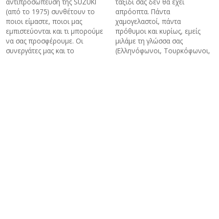
αντιπροσώπευση της SUZUKI
ταξίδι σας δεν θα έχει
(από το 1975) συνθέτουν το
απρόοπτα. Πάντα
ποιοι είμαστε, ποιοι μας
χαμογελαστοί, πάντα
εμπιστεύονται και τι μπορούμε
πρόθυμοι και κυρίως, εμείς
να σας προσφέρουμε. Οι
μιλάμε τη γλώσσα σας
συνεργάτες μας και το
(Ελληνόφωνοι, Τουρκόφωνοι,
πελατολόγιο μας είναι η
Αγγλόφωνοι και Ρωσόφωνοι
καλύτερη διαφήμιση για μας.
ξεναγοί).
Ενοικίαση Mini Bus - Van