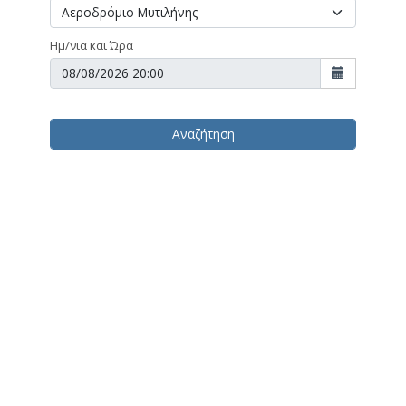
Ημ/νια και Ώρα
Αναζήτηση