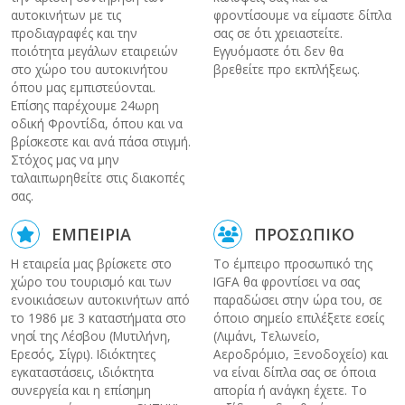
αυτοκινήτων με τις
φροντίσουμε να είμαστε δίπλα
προδιαγραφές και την
σας σε ότι χρειαστείτε.
ποιότητα μεγάλων εταιρειών
Εγγυόμαστε ότι δεν θα
στο χώρο του αυτοκινήτου
βρεθείτε προ εκπλήξεως.
όπου μας εμπιστεύονται.
Επίσης παρέχουμε 24ωρη
οδική Φροντίδα, όπου και να
βρίσκεστε και ανά πάσα στιγμή.
Στόχος μας να μην
ταλαιπωρηθείτε στις διακοπές
σας.
ΕΜΠΕΙΡΙΑ
ΠΡΟΣΩΠΙΚΟ
Η εταιρεία μας βρίσκετε στο
Το έμπειρο προσωπικό της
χώρο του τουρισμό και των
IGFA θα φροντίσει να σας
ενοικιάσεων αυτοκινήτων από
παραδώσει στην ώρα του, σε
το 1986 με 3 καταστήματα στο
όποιο σημείο επιλέξετε εσείς
νησί της Λέσβου (Μυτιλήνη,
(Λιμάνι, Τελωνείο,
Ερεσός, Σίγρι). Ιδιόκτητες
Αεροδρόμιο, Ξενοδοχείο) και
εγκαταστάσεις, ιδιόκτητα
να είναι δίπλα σας σε όποια
συνεργεία και η επίσημη
απορία ή ανάγκη έχετε. Το