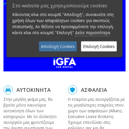
Στο website μας χρησιμοποιούμε cookies
Κάνοντας κλικ στο κουμπί "Αποδοχή", συναινείτε στη
χρήση όλων των απαραίτητων cookies για σκοπούς
στατιστικής. Αν θέλετε να προσαρμόσετε την επιλογή,
κάντε κλικ στο κουμπί "Επιλογή"
Δείτε περισσότερα
Αποδοχή Cookies
Επιλογή Cookies
ΑΥΤΟΚΙΝΗΤΑ
ΑΣΦΑΛΕΙΑ
Στην μεγάλη γκάμα μας, θα
Η εταιρεία μας συνεργάζεται με
βρείτε μόνο καινούρια
τις μεγαλύτερες εταιρείες στον
αυτοκίνητα όλων των
χώρο των ασφαλειών (Allianz,
κατηγοριών. Με το ιδιόκτητο
Executive Lease Brokers).
συνεργείο μας φροντίζουμε
Έχουμε επενδύσει στις
την άριστη συντήρηση των
καλύψεις σας και θα